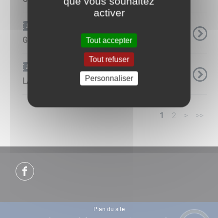
que vous souhaitez
activer
Carnet d'adresse
GAEC DU PASSOU
Tout accepter
Tout refuser
Carnet d'adresse
Personnaliser
LAPROYE Olivier
1
2
>
>>
Plan du site