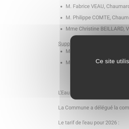
M. Fabrice VEAU, Chaumar
M. Philippe COMTE, Chaum
Mme Christine BEILLARD, V
Suppléants
:
M. Martial BEAUDEQUIN, G
Ce site util
Mme Adeline DEBROSSE, Sai
L'Eau : Tarif
La Commune a délégué la comp
Le tarif de l'eau pour 2026 :