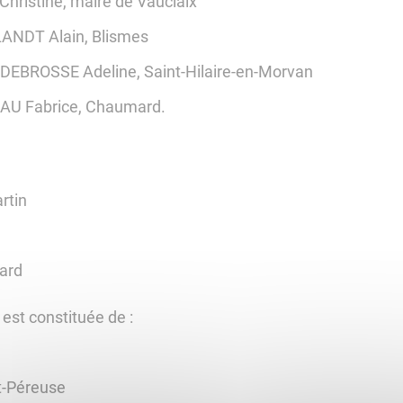
hristine, maire de Vauclaix
ELANDT Alain, Blismes
 DEBROSSE Adeline, Saint-Hilaire-en-Morvan
EAU Fabrice, Chaumard.
rtin
ard
est constituée de :
t-Péreuse