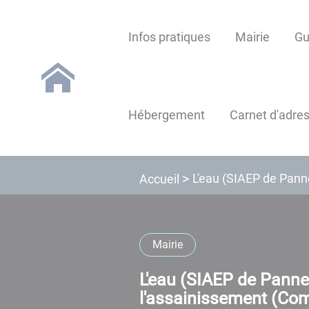
Lien
Lien
Lien
Lien
Panneau de gestion des cookies
d'accès
d'accès
d'accès
d'accès
Infos pratiques
Mairie
Gu
rapide
rapide
rapide
rapide
au
au
à
au
menu
contenu
la
pied
principal
recherche
de
Hébergement
Carnet d'adre
page
L'eau (SIAEP de Pann
Accueil
Mairie
L'eau (SIAEP de Pannec
l'assainissement (Co