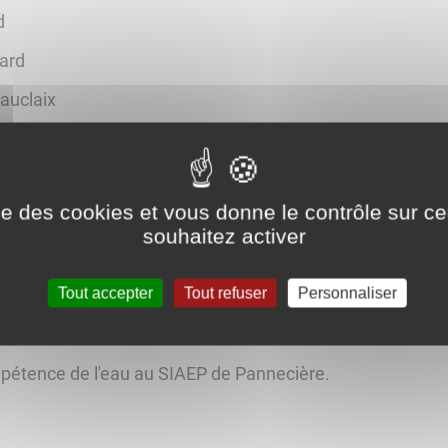
d
ard
auclaix
acogne
ise des cookies et vous donne le contrôle sur 
nt-Hilaire-en-Morvan
souhaitez activer
Tout accepter
Tout refuser
Personnaliser
étence de l'eau au SIAEP de Pannecière.