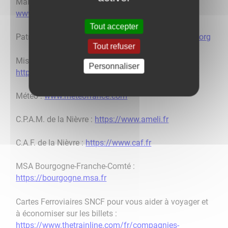
Maison du Parc Saint-Brisson :
www.parcdumorvan.org
Tout accepter
Patrimoine du Morvan :
www.patrimoinedumorvan.org
Tout refuser
Mission Locale Nivernais-Morvan :
Personnaliser
https://www.mission-locale.fr
Météo :
www.meteofrance.com
C.P.A.M. de la Nièvre :
https://www.ameli.fr
C.A.F. de la Nièvre :
https://www.caf.fr
MSA Bourgogne-Franche-Comté :
https://bourgogne.msa.fr
Cartes Ferroviaires SNCF pour vous aider à voyager et
à économiser sur les billets :
https://www.thetrainline.com/fr/compagnies-