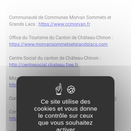
Communauté de Communes Morvan Sommets et
Grands Lacs :
https://www.ccmorvan.fr
Office du Tourisme du Canton de Château-Chinon :
https://www.morvansommetsetgrandslacs.com
Centre Social du canton de Château-Chinon :
http://centresocial.chateau.free.fr
Mission Locale Nivernais Morvan :
https://www.mission-locale.fr
Conseil Départemental de la Nièvre :
https://nievre.fr
Ce site utilise des
cookies et vous donne
Conseil Régional Bourgogne-Franche-Comté :
le contrôle sur ceux
https://www.bourgognefranchecomte.fr
que vous souhaitez
activer