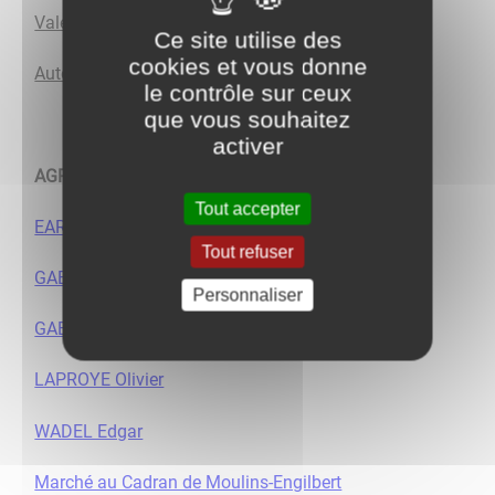
Valentin Multi-Services
Ce site utilise des
cookies et vous donne
Auto-Entreprise "F.C.M Rénov' 58"
le contrôle sur ceux
que vous souhaitez
activer
AGRICULTURE
:
Tout accepter
EARL BAZOT
Tout refuser
GAEC DES JONQUILLES
Personnaliser
GAEC DU PASSOU
LAPROYE Olivier
WADEL Edgar
Marché au Cadran de Moulins-Engilbert